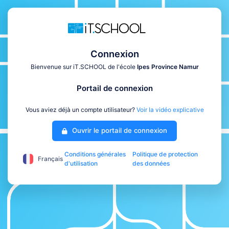
Connexion
Bienvenue sur iT.SCHOOL de l'école
Ipes Province Namur
Portail de connexion
Vous aviez déjà un compte utilisateur?
Voir la vidéo explicative
Ouvrir le portail de connexion
Conditions générales
Politique de protection
Français
d'utilisation
des données